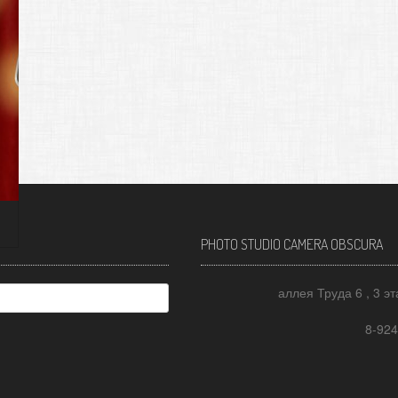
PHOTO STUDIO CAMERA OBSCURA
аллея Труда 6 , 3 э
8-924