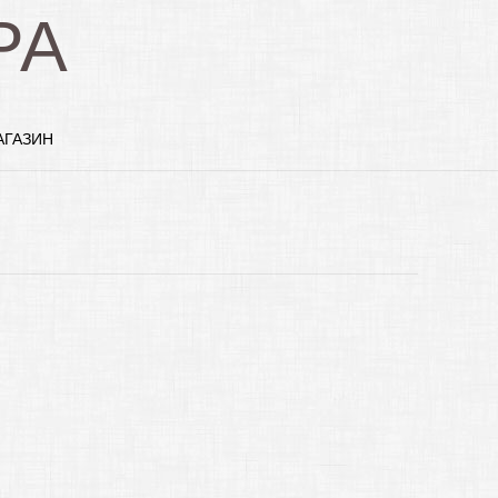
РА
АГАЗИН