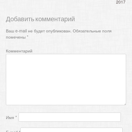
2017
в
и
Добавить комментарий
г
а
Ваш e-mail не будет опубликован.
Обязательные поля
помечены
*
ц
и
Комментарий
я
п
о
з
а
п
и
с
Имя
*
я
м