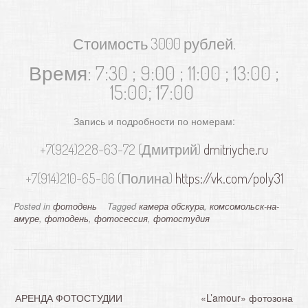
Стоимость 3000 рублей.
Время: 7:30 ; 9:00 ; 11:00 ; 13:00 ;
15:00; 17:00
Запись и подробности по номерам:
+7(924)228-63-72 (Дмитрий)
dmitriyche.ru
+7(914)210-65-06 (Полина)
https://vk.com/poly31
Posted in
фотодень
Tagged
камера обскура
,
комсомольск-на-
амуре
,
фотодень
,
фотосессия
,
фотостудия
Н
АРЕНДА ФОТОСТУДИИ
«L’amour» фотозона
а