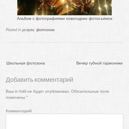
Альбом с фотографиями новогодних фотосъёмок
Posted in
услуги
,
фотозона
Н
Школьная фотозона
Вечер губной гармоники
а
в
Добавить комментарий
и
г
Ваш e-mail не будет опубликован.
Обязательные поля
а
помечены
*
ц
Комментарий
и
я