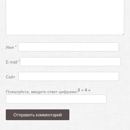
п
о
з
а
п
и
Имя
*
с
я
E-mail
*
м
Сайт
2 × 4 =
Пожалуйста, введите ответ цифрами: