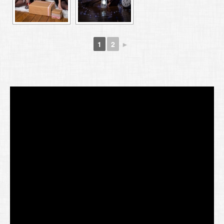
1
2
►