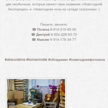
две необычные, которые имеют свои названия «Новогодний
беспорядок» и «Новогодняя ночь на складе гатронома» )
.
.
Пишите, звоните:
☎
Полина
8-914-210-65-06
☎
Дмитрий
8-924-228-63-72
☎
Максим
8-914-178-34-77
.
.
#obscurakms
#komsomolsk
#обскуракмс
#новогодняяфотозона